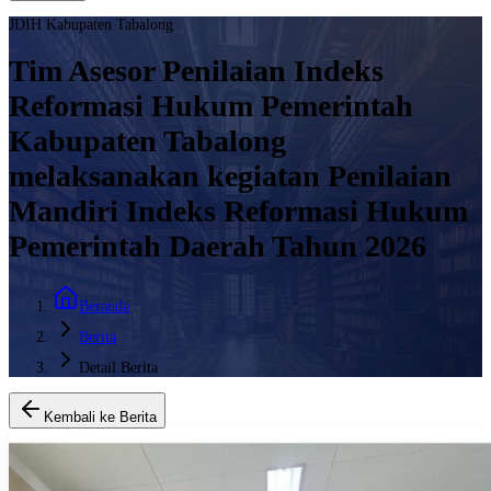
JDIH Kabupaten Tabalong
Tim Asesor Penilaian Indeks
Reformasi Hukum Pemerintah
Kabupaten Tabalong
melaksanakan kegiatan Penilaian
Mandiri Indeks Reformasi Hukum
Pemerintah Daerah Tahun 2026
Beranda
Berita
Detail Berita
Kembali ke Berita