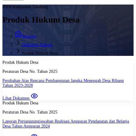
JDIH Kabupaten Tabalong
Produk Hukum Desa
Beranda
Dokumen Hukum
Produk Hukum Desa
Produk Hukum Desa
Peraturan Desa
No.
Tahun
2025
Perubahan Atas Rencana Pembangunan Jangka Menengah Desa Ribang
Tahun 2023-2028
Lihat Dokumen
Produk Hukum Desa
Peraturan Desa
No.
Tahun
2025
Laporan Pertanggungjawaban Realisasi Anggaran Pendapatan dan Belanja
Desa Tahun Anggaran 2024